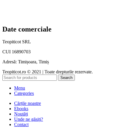
Noutăți
Contact
Date comerciale
Teopiticot SRL
CUI 16890703
Adresă: Timișoara, Timiș
Teopiticot.ro © 2021 | Toate drepturile rezervate.
Search
Menu
Categories
Cărțile noastre
Ebooks
Noutăți
Unde ne găsiți?
Contact