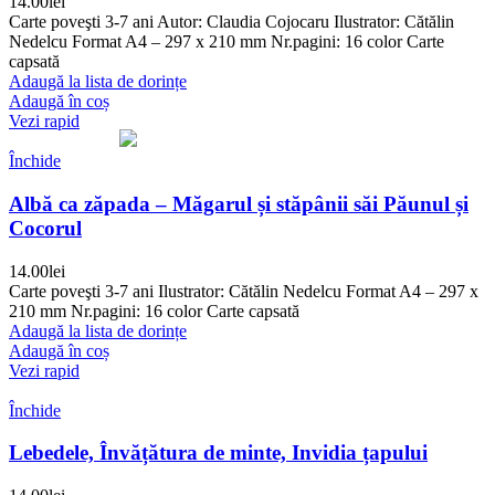
14.00
lei
Carte poveşti 3-7 ani Autor: Claudia Cojocaru Ilustrator: Cătălin
Nedelcu Format A4 – 297 x 210 mm Nr.pagini: 16 color Carte
capsată
Adaugă la lista de dorințe
Adaugă în coș
Vezi rapid
Închide
Albă ca zăpada – Măgarul și stăpânii săi Păunul și
Cocorul
14.00
lei
Carte poveşti 3-7 ani Ilustrator: Cătălin Nedelcu Format A4 – 297 x
210 mm Nr.pagini: 16 color Carte capsată
Adaugă la lista de dorințe
Adaugă în coș
Vezi rapid
Închide
Lebedele, Învățătura de minte, Invidia țapului