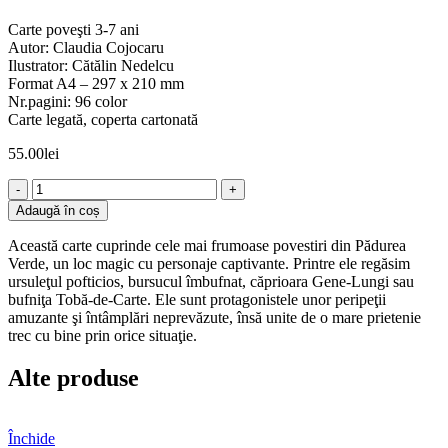
Carte poveşti 3-7 ani
Autor: Claudia Cojocaru
Ilustrator: Cătălin Nedelcu
Format A4 – 297 x 210 mm
Nr.pagini: 96 color
Carte legată, coperta cartonată
55.00
lei
Cantitate
Povestiri
Adaugă în coș
din
Pădurea
Această carte cuprinde cele mai frumoase povestiri din Pădurea
Verde
Verde, un loc magic cu personaje captivante. Printre ele regăsim
ursuleţul pofticios, bursucul îmbufnat, căprioara Gene-Lungi sau
bufniţa Tobă-de-Carte. Ele sunt protagonistele unor peripeţii
amuzante şi întâmplări neprevăzute, însă unite de o mare prietenie
trec cu bine prin orice situaţie.
Alte produse
Închide