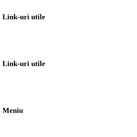
Link-uri utile
Termeni si conditii
Politica de Cookies
ANPC
Link-uri utile
Confidentialitate
Rezolvarea disputelor online
Contact
Meniu
Cărțile nostre
Ebooks