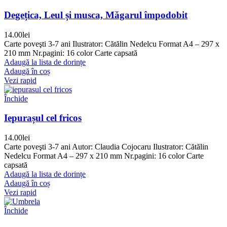
Degețica, Leul și musca, Măgarul împodobit
14.00
lei
Carte poveşti 3-7 ani Ilustrator: Cătălin Nedelcu Format A4 – 297 x
210 mm Nr.pagini: 16 color Carte capsată
Adaugă la lista de dorințe
Adaugă în coș
Vezi rapid
Închide
Iepurașul cel fricos
14.00
lei
Carte poveşti 3-7 ani Autor: Claudia Cojocaru Ilustrator: Cătălin
Nedelcu Format A4 – 297 x 210 mm Nr.pagini: 16 color Carte
capsată
Adaugă la lista de dorințe
Adaugă în coș
Vezi rapid
Închide